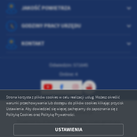
JAKOŚĆ POWIETRZA
GODZINY PRACY URZĘDU
KONTAKT
Odwiedzin: 571645
Online: 4
Strona korzysta z plików cookies w celu realizacji usług. Możesz określić
warunki przechowywania lub dostępu do plików cookies klikając przycisk
Ustawienia. Aby dowiedzieć się więcej zachęcamy do zapoznania się z
Copyright by lubiewo.pl
ZAPISZ WYBRANE
Polityką Cookies oraz Polityką Prywatności.
Powered by
2ClickPortal® - Portale nowej generacji
ODRZUĆ WSZYSTKIE
USTAWIENIA