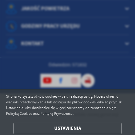
treści w postaci wiadomości, ofert, komunikatów mediów
JAKOŚĆ POWIETRZA
społecznościowych.
GODZINY PRACY URZĘDU
KONTAKT
Odwiedzin: 571832
Strona korzysta z plików cookies w celu realizacji usług. Możesz określić
warunki przechowywania lub dostępu do plików cookies klikając przycisk
Copyright by lubiewo.pl
Ustawienia. Aby dowiedzieć się więcej zachęcamy do zapoznania się z
Polityką Cookies oraz Polityką Prywatności.
Powered by
2ClickPortal® - Portale nowej generacji
USTAWIENIA
ZAPISZ WYBRANE