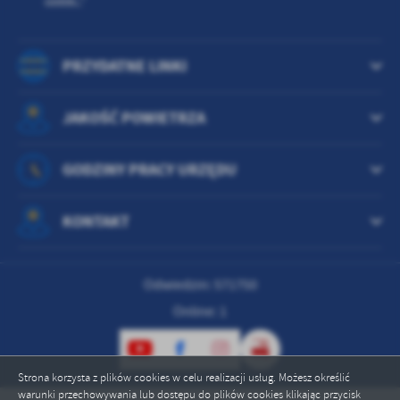
PRZYDATNE LINKI
JAKOŚĆ POWIETRZA
GODZINY PRACY URZĘDU
KONTAKT
Odwiedzin: 571750
Online: 1
Strona korzysta z plików cookies w celu realizacji usług. Możesz określić
warunki przechowywania lub dostępu do plików cookies klikając przycisk