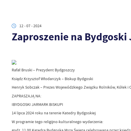
12 - 07 - 2024
Zaproszenie na Bydgoski 
Rafał Bruski – Prezydent Bydgoszczy
Ksiądz Krzysztof Włodarczyk – Biskup Bydgoski
Henryk Sobczak – Prezes Wojewódzkiego Związku Rolników, Kółek i O
ZAPRASZAJĄ NA:
IBYDGOSKI JARMARK BISKUPI
14 lipca 2024 roku na terenie Katedry Bydgoskiej
W programie tego religijno-kulturalnego wydarzenia:
godz. 11.00 Katedra Bydgoska Msza Święta celebrowana przez księdza 