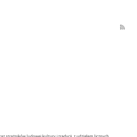
 strażników ludowej kultury i tradycji, z udziałem licznych