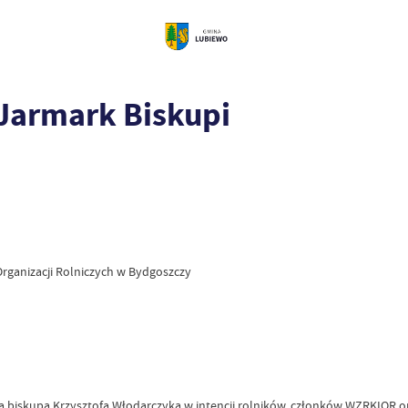
Jarmark Biskupi
rganizacji Rolniczych w Bydgoszczy
biskupa Krzysztofa Włodarczyka w intencji rolników, członków WZRKIOR oraz