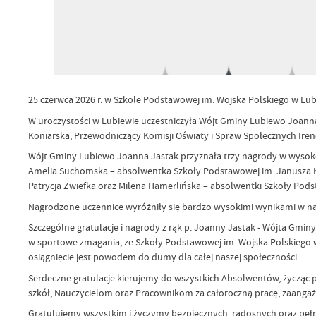
25 czerwca 2026 r. w Szkole Podstawowej im. Wojska Polskiego w Lub
W uroczystości w Lubiewie uczestniczyła Wójt Gminy Lubiewo Joann
Koniarska, Przewodniczący Komisji Oświaty i Spraw Społecznych Ire
Wójt Gminy Lubiewo Joanna Jastak przyznała trzy nagrody w wysokośc
Amelia Suchomska – absolwentka Szkoły Podstawowej im. Janusza K
Patrycja Zwiefka oraz Milena Hamerlińska – absolwentki Szkoły Pods
Nagrodzone uczennice wyróżniły się bardzo wysokimi wynikami w n
Szczególne gratulacje i nagrody z rąk p. Joanny Jastak - Wójta G
w sportowe zmagania, ze Szkoły Podstawowej im. Wojska Polskiego w 
osiągnięcie jest powodem do dumy dla całej naszej społeczności.
Serdeczne gratulacje kierujemy do wszystkich Absolwentów, życząc p
szkół, Nauczycielom oraz Pracownikom za całoroczną pracę, zaangaż
Gratulujemy wszystkim i życzymy bezpiecznych, radosnych oraz pe