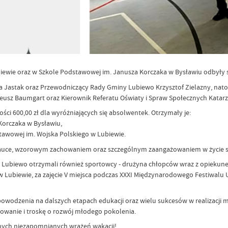
iewie oraz w Szkole Podstawowej im. Janusza Korczaka w Bysławiu odbyły si
a Jastak oraz Przewodniczący Rady Gminy Lubiewo Krzysztof Zielazny, nat
neusz Baumgart oraz Kierownik Referatu Oświaty i Spraw Społecznych Katar
i 600,00 zł dla wyróżniających się absolwentek. Otrzymały je:
orczaka w Bysławiu,
tawowej im. Wojska Polskiego w Lubiewie.
auce, wzorowym zachowaniem oraz szczególnym zaangażowaniem w życie sz
miny Lubiewo otrzymali również sportowcy - drużyna chłopców wraz z opie
Lubiewie, za zajęcie V miejsca podczas XXXI Międzynarodowego Festiwalu Un
owodzenia na dalszych etapach edukacji oraz wielu sukcesów w realizacji 
owanie i troskę o rozwój młodego pokolenia.
łnych niezapomnianych wrażeń wakacji!