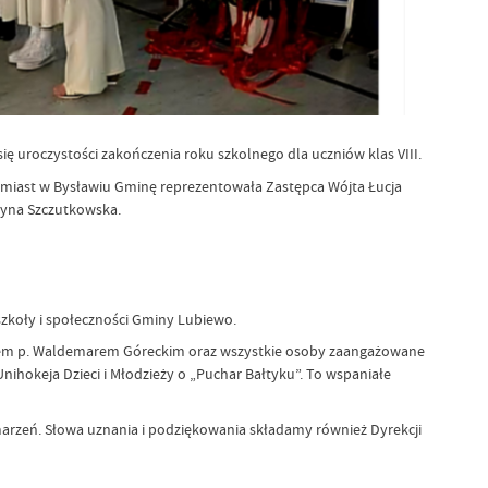
ę uroczystości zakończenia roku szkolnego dla uczniów klas VIII.
omiast w Bysławiu Gminę reprezentowała Zastępca Wójta Łucja
zyna Szczutkowska.
koły i społeczności Gminy Lubiewo.
kunem p. Waldemarem Góreckim oraz wszystkie osoby zaangażowane
ihokeja Dzieci i Młodzieży o „Puchar Bałtyku”. To wspaniałe
marzeń. Słowa uznania i podziękowania składamy również Dyrekcji